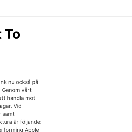
t To
änk nu också på
3, Genom vårt
att handla mot
agar. Vid
r samt
tura är följande:
performing Apple