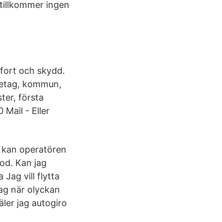
 tillkommer ingen
mfort och skydd.
retag, kommun,
ter, första
Mail - Eller
r kan operatören
iod. Kan jag
Jag vill flytta
jag när olyckan
ler jag autogiro