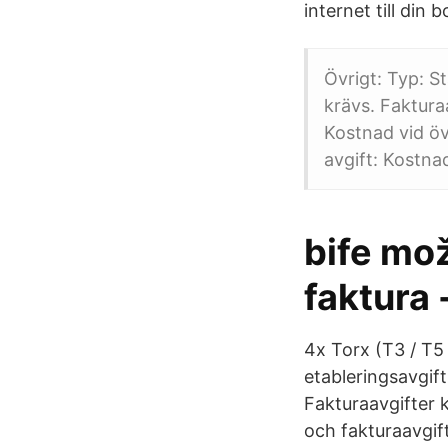
internet till din 
Övrigt: Typ: S
krävs. Faktura
Kostnad vid öv
avgift: Kostna
bife mož
faktura 
4x Torx (T3 / T5
etableringsavgif
Fakturaavgifter 
och fakturaavgift