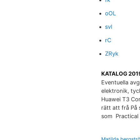
oOL
svl
rC
ZRyk
KATALOG 201
Eventuella avg
elektronik, tyc
Huawei T3 Cont
rätt att frå P
som Practical 
Matilda bergst