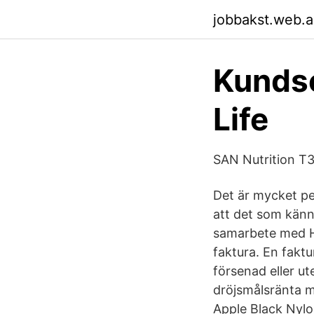
jobbakst.web.
Kundse
Life
SAN Nutrition T3,
Det är mycket pe
att det som känns
samarbete med H
faktura. En faktu
försenad eller ut
dröjsmålsränta m
Apple Black Nylon