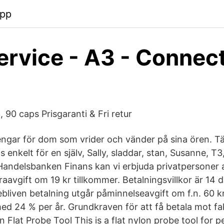
app
rvice - A3 - Connec
 90 caps Prisgaranti & Fri retur
ngar för dom som vrider och vänder på sina ören. T
 enkelt för en själv, Sally, sladdar, stan, Susanne, T
andelsbanken Finans kan vi erbjuda privatpersoner 
raavgift om 19 kr tillkommer. Betalningsvillkor är 14 d
ebliven betalning utgår påminnelseavgift om f.n. 60 k
ed 24 % per år. Grundkraven för att få betala mot fak
 Flat Probe Tool This is a flat nylon probe tool for 