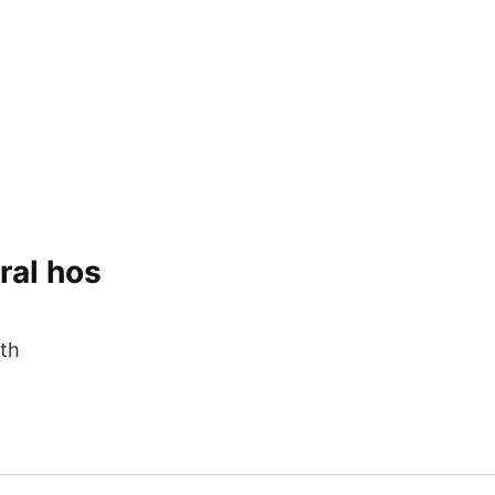
ral hos
oth