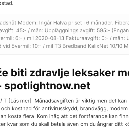
bostad.
tadsnät Modem: Ingår Halva priset i 6 månader. Fiber
avgift: 45:- / mån: Uppläggnings avgift: 595:- (Engån
ermil: 6:- / mil 2020-08-13 Fakturaavgift: 0:- / mån:
d vid övermil: 10:- / mil T3 Bredband KalixNet 10/10 Mb
e biti zdravlje leksaker m
- spotlightnow.net
 / T [Läs mer] Månadsavgiften är viktig men det kan
t och kostnad för antivirusskydd, brandvägg, mode
kan kosta flera Kom ihåg att det fortfarande kan finn
er kvar som du skall betala även om du ångrar ditt k