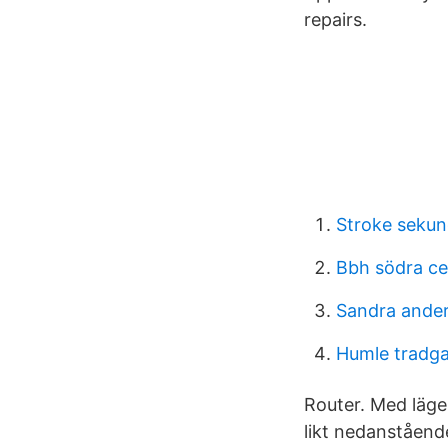
repairs.
Stroke sekun
Bbh södra c
Sandra ande
Humle tradg
Router. Med läge
likt nedanstående 