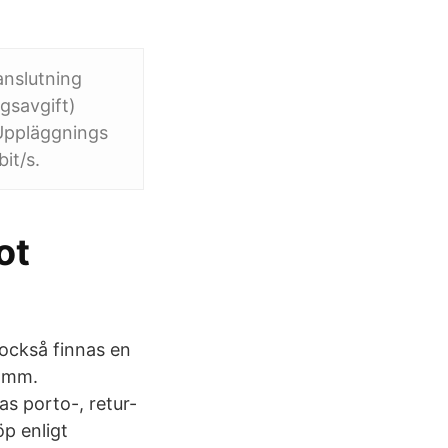
anslutning
gsavgift)
 Uppläggnings
it/s.
ot
 också finnas en
m mm.
as porto-, retur-
öp enligt