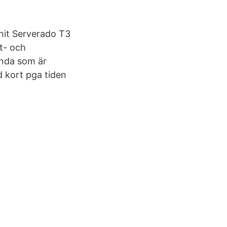
it Serverado T3
t- och
enda som är
d kort pga tiden