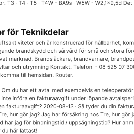
kor. T3 · T4 · T5 · T4W - BA9s · W5W - W2,1x9,5d Det
or för Teknikdelar
uftsaktiviteter och är konstruerad för hållbarhet, ko
ggande brandskydd och sårvård för små och stora fö
ivat marknad. Brandsläckare, brandvarnare, brandpos
ltar och utrymning Kontakt. Telefoni - 08 525 07 300 
t komma till hemsidan. Router.
Om du har ett avtal med exempelvis en teleoperatö
inte införa en fakturaavgift under löpande avtalsper
en fakturaavgift? 2020-08-13 · Så tyder du din faktura 
Tre, hur gör jag? Jag har försäkring hos Tre, hur gör 
d har jag för bindningstid / uppsägningstid? Hur anmä
du här lättast!