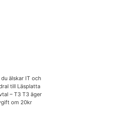
 du älskar IT och
al till Läsplatta
avtal – T3 T3 äger
avgift om 20kr