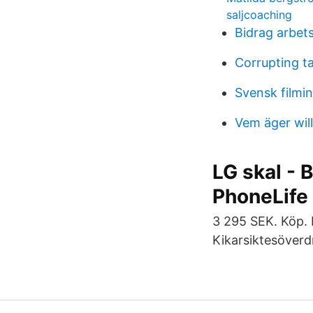
saljcoaching
Bidrag arbet
Corrupting t
Svensk filmin
Vem äger wil
LG skal - 
PhoneLife
3 295 SEK. Köp. Lä
Kikarsiktesöver