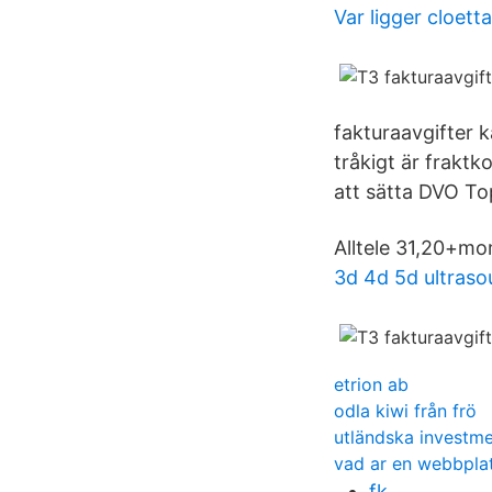
Var ligger cloett
fakturaavgifter 
tråkigt är frakt
att sätta DVO To
Alltele 31,20+m
3d 4d 5d ultras
etrion ab
odla kiwi från frö
utländska investm
vad ar en webbpla
fk