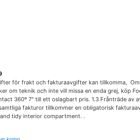
9
ifter för frakt och fakturaavgifter kan tillkomma, Om
ker om teknik och inte vill missa en enda grej, köp Fodr
act 360º 7" till ett oslagbart pris. 1.3 Frånträde av 
å samtliga fakturor tillkommer en obligatorisk faktura
and tidy interior compartment. .
röm kpmg