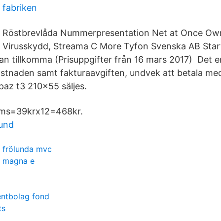
a fabriken
Röstbrevlåda Nummerpresentation Net at Once Own
Virusskydd, Streama C More Tyfon Svenska AB Star
kan tillkomma (Prisuppgifter från 16 mars 2017) Det 
kostnaden samt fakturaavgiften, undvek att betala me
paz t3 210x55 säljes.
oms=39krx12=468kr.
ound
frölunda mvc
magna e
entbolag fond
ts