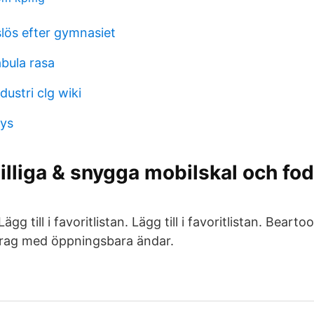
slös efter gymnasiet
abula rasa
dustri clg wiki
lys
Billiga & snygga mobilskal och fod
gg till i favoritlistan. Lägg till i favoritlistan. Bearto
drag med öppningsbara ändar.