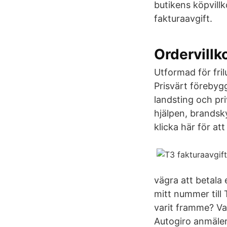
butikens köpvill
fakturaavgift.
Ordervillk
Utformad för fril
Prisvärt föreby
landsting och pr
hjälpen, brandsky
klicka här för at
vägra att betala 
mitt nummer till 
varit framme? Va
Autogiro anmäler 