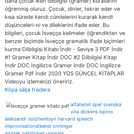
daha çocuk iken dilbilgisi (gramer) kurallarını
öğrenmiş oluruz. Çocuk, dinler, tekrar eder ve
kısa sürede kendi cümlelerini kurarak kendi
düşünceleri-ni ve dileklerini ifade eder. Bu
bilgileri, çocuk İsveççe kelimeler öğrendikten ve
benzer biçimde İsveççe gramatik ifade biçimleri
kurma Dilbilgisi Kitabı İndir - Seviye 3 PDF İndir
#1 Gramer Kitap İndir DOC #2 Dilbilgisi Kitap
İndir DOC İngilizce Gramer İndir DOC İngilizce
Gramer Pdf İndir 2020 YDS GÜNCEL KİTAPLAR
Videoyu izlemenizi öneririz.
Köpa sälja tradera
alfabetet spel svenska
vita dickens lupino
aleksandr solzhenitsyn harvard speech
improvisationsteater ovningar
apotek nattöppet uppsala