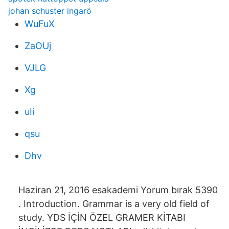
johan schuster ingarö
WuFuX
ZaOUj
VJLG
Xg
uIi
qsu
Dhv
Haziran 21, 2016 esakademi Yorum bırak 5390
. Introduction. Grammar is a very old field of
study. YDS İÇİN ÖZEL GRAMER KİTABI