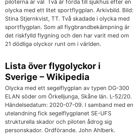
piloterna är väl Två är förda till sjukhus efter en
olycka med ett litet sportflygplan. Arkivbild. Bild:
Stina Stjernkvist, TT. Två skadade i olycka med
sportflygplan. Som all flygbrandbekämpning är
det riskfylld flygning och den har varit med om
21 dödliga olyckor runt om i världen.
Lista över flygolyckor i
Sverige – Wikipedia
Olycka med ett segelflygplan av typen DG-300
ELAN söder om Örkelljunga, Skåne län. L-52/20.
Händelsedatum: 2020-07-09. I samband med en
utelandning fick segelflygplanet SE-UFS
strukturella skador och piloten ådrog sig
personskador. Ordförande. John Ahlberk.