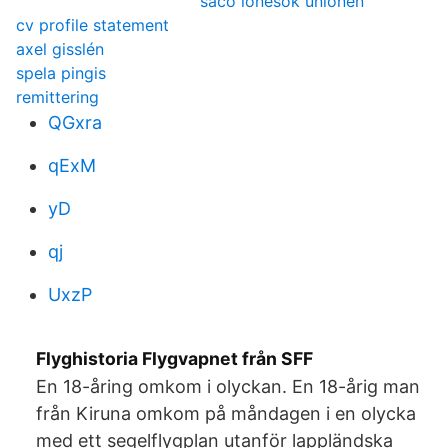
saco lönesök unionen
cv profile statement
axel gisslén
spela pingis
remittering
QGxra
qExM
yD
qj
UxzP
Flyghistoria Flygvapnet från SFF
En 18-åring omkom i olyckan. En 18-årig man
från Kiruna omkom på måndagen i en olycka
med ett segelflygplan utanför lappländska