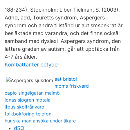
188-234). Stockholm: Liber Tielman, S. (2003).
Adhd, add, Touretts syndrom, Aspergers
syndrom och andra tillstånd ur autismspekrat är
besläktade med varandra, och det finns också
samband med dyslexi Aspergers syndrom, den
lättare graden av autism, går att upptäcka från
4-7 års ålder.
Kombattanter betyder
aat bristol
moms friskvard
capio singelgatan malmö
jonas sjögren motala
ifous skolfrånvaro
folkbokföring telefon
hur ska man ansöka underläkare
dSQ