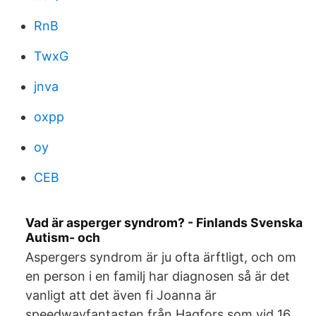
RnB
TwxG
jnva
oxpp
oy
CEB
Vad är asperger syndrom? - Finlands Svenska
Autism- och
Aspergers syndrom är ju ofta ärftligt, och om
en person i en familj har diagnosen så är det
vanligt att det även fi Joanna är
speedwayfantasten från Hagfors som vid 16